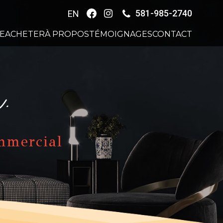
581-985-2740
EN
E
ACHETER
À PROPOS
TÉMOIGNAGES
CONTACT
.
ommercial